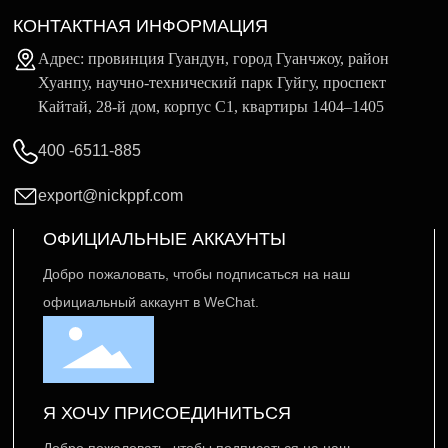
персонализированные рекомендации и интеллектуальные
КОНТАКТНАЯ ИНФОРМАЦИЯ
маркетинговые инструменты. В статье подробно рассмотрим, как
веб-решения с использованием ИИ трансформируют электронную
Адрес: провинция Гуандун, город Гуанчжоу, район
коммерцию, а также изучим их потенциальное влияние на будущее
Хуанпу, научно-технический парк Гуйгу, проспект
отрасли.
Кайтай, 28-й дом, корпус C1, квартиры 1404–1405
400 -6511-885
export@nickppf.com
ОФИЦИАЛЬНЫЕ АККАУНТЫ
Добро пожаловать, чтобы подписаться на наш
официальный аккаунт в WeChat.
Я ХОЧУ ПРИСОЕДИНИТЬСЯ
Добро пожаловать, чтобы подписаться на наш